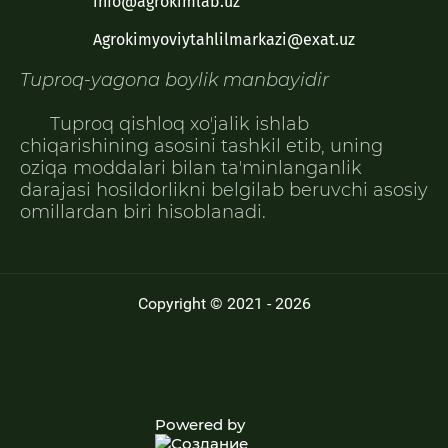
info@agrokimlab.uz
Agrokimyoviytahlilmarkazi@exat.uz
Tuproq-yagona boylik manbayidir
Tuproq qishloq xoʼjalik ishlab
chiqarishining asosini tashkil etib, uning
oziqa moddalari bilan taʼminlanganlik
darajasi hosildorlikni belgilab beruvchi asosiy
omillardan biri hisoblanadi.
Copyright © 2021 - 2026
Powered by