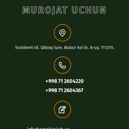
MUROJAT UCHUN
Toshkent vil. Qibray tum. Bobur koʼch. 8-uy. 111215.
+998 71 2604220
+998 71 2604367