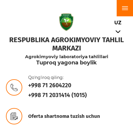
UZ
RESPUBLIKA AGROKIMYOVIY TAHLIL
MARKAZI
Аgrokimyoviy laboratoriya tahlillari
Tuproq yagona boylik
Qoʼngʼiroq qiling:
+998 71 2604220
+998 71 2031414 (1015)
Oferta shartnoma tuzish uchun