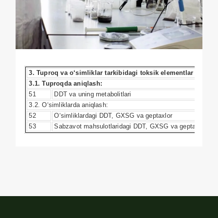
3. Tuproq va o‘simliklar tarkibidagi toksik elementlar tahlili
3.1. Tuproqda aniqlash:
51
DDT va uning metabolitlari
3.2. O‘simliklarda aniqlash:
52
O‘simliklardagi DDT, GXSG va geptaxlor
53
Sabzavot mahsulotlaridagi DDT, GXSG va geptaxlor