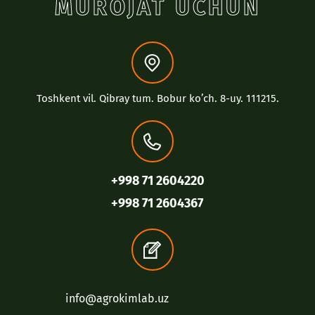
MUROJAT UCHUN
Toshkent vil. Qibray tum. Bobur koʼch. 8-uy. 111215.
+998 71 2604220
+998 71 2604367
info@agrokimlab.uz