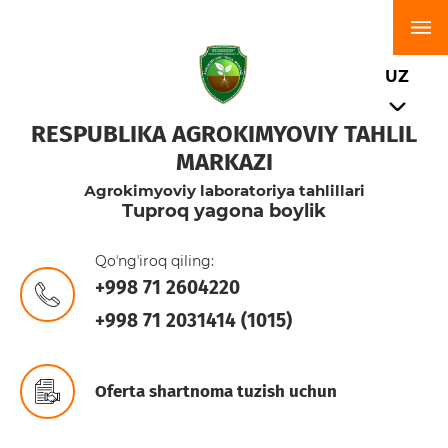
UZ
RESPUBLIKA AGROKIMYOVIY TAHLIL
MARKAZI
Аgrokimyoviy laboratoriya tahlillari
Tuproq yagona boylik
Qoʼngʼiroq qiling:
+998 71 2604220
+998 71 2031414 (1015)
Oferta shartnoma tuzish uchun