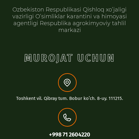
Ozbekiston Respublikasi Qishloq xo’jaligi
vazirligi O’simliklar karantini va himoyasi
agentligi Respublika agrokimyoviy tahlil
markazi
MUROJAT UCHUN
Toshkent vil. Qibray tum. Bobur koʼch. 8-uy. 111215.
+998 71 2604220