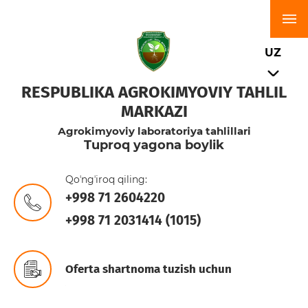
UZ
RESPUBLIKA AGROKIMYOVIY TAHLIL
MARKAZI
Аgrokimyoviy laboratoriya tahlillari
Tuproq yagona boylik
Qoʼngʼiroq qiling:
+998 71 2604220
+998 71 2031414 (1015)
Oferta shartnoma tuzish uchun