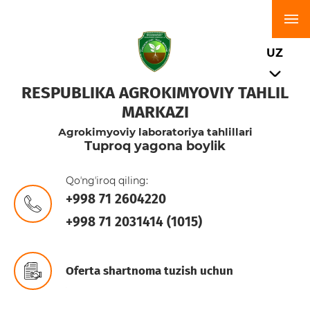
UZ
RESPUBLIKA AGROKIMYOVIY TAHLIL
MARKAZI
Аgrokimyoviy laboratoriya tahlillari
Tuproq yagona boylik
Qoʼngʼiroq qiling:
+998 71 2604220
+998 71 2031414 (1015)
Oferta shartnoma tuzish uchun