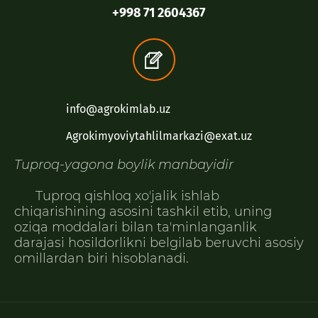
+998 71 2604367
info@agrokimlab.uz
Agrokimyoviytahlilmarkazi@exat.uz
Tuproq-yagona boylik manbayidir
Tuproq qishloq xoʼjalik ishlab
chiqarishining asosini tashkil etib, uning
oziqa moddalari bilan taʼminlanganlik
darajasi hosildorlikni belgilab beruvchi asosiy
omillardan biri hisoblanadi.