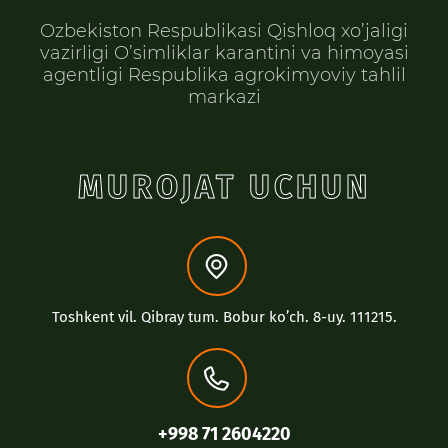
Ozbekiston Respublikasi Qishloq xo’jaligi
vazirligi O’simliklar karantini va himoyasi
agentligi Respublika agrokimyoviy tahlil
markazi
MUROJAT UCHUN
Toshkent vil. Qibray tum. Bobur koʼch. 8-uy. 111215.
+998 71 2604220