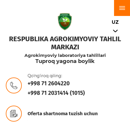
UZ
RESPUBLIKA AGROKIMYOVIY TAHLIL
MARKAZI
Аgrokimyoviy laboratoriya tahlillari
Tuproq yagona boylik
Qoʼngʼiroq qiling:
+998 71 2604220
+998 71 2031414 (1015)
Oferta shartnoma tuzish uchun