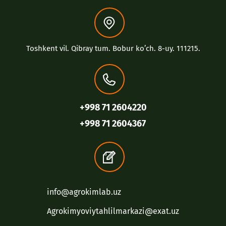
Toshkent vil. Qibray tum. Bobur koʼch. 8-uy. 111215.
+998 71 2604220
+998 71 2604367
info@agrokimlab.uz
Agrokimyoviytahlilmarkazi@exat.uz