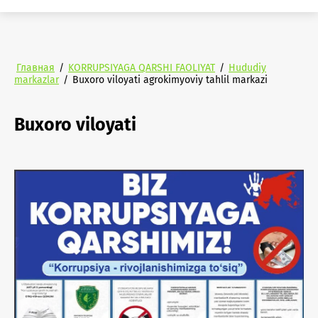
Главная
/
KORRUPSIYAGA QARSHI FAOLIYAT
/
Hududiy
markazlar
/
Buxoro viloyati agrokimyoviy tahlil markazi
Buxoro viloyati